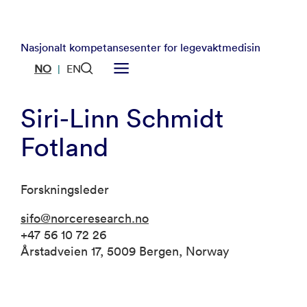
Nasjonalt kompetansesenter for legevaktmedisin
NO
EN
|
Siri-Linn Schmidt
Fotland
Forskningsleder
sifo@norceresearch.no
+47 56 10 72 26
Årstadveien 17, 5009 Bergen, Norway