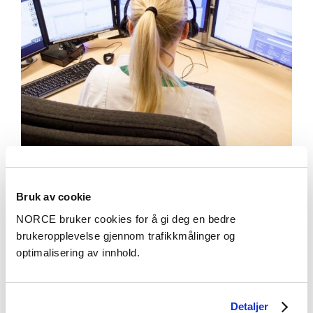
Aktuelt
Bruk av cookie
NORCE bruker cookies for å gi deg en bedre
Spørsmålsanbefalinger og strukturert
brukeropplevelse gjennom trafikkmålinger og
dokumentasjon kan støtte operatører i
optimalisering av innhold.
legevaktsentral under telefon triage
Detaljer