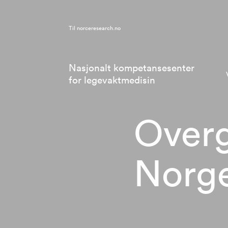
Til
norceresearch.no
Nasjonalt kompetansesenter
for legevaktmedisin
Overg
Norg