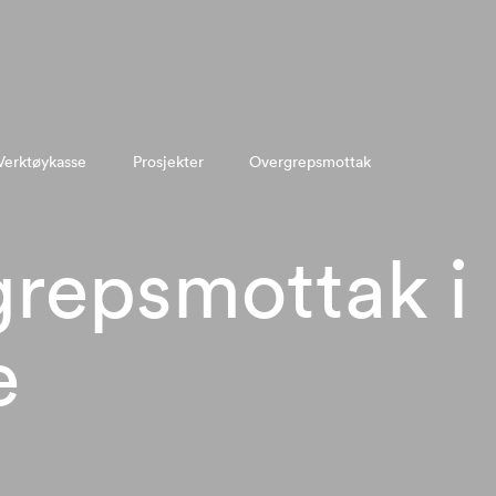
Verktøykasse
Prosjekter
Overgrepsmottak
repsmottak i
e