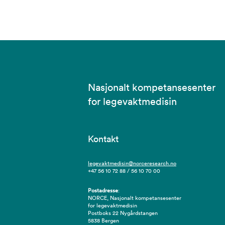
Nasjonalt kompetansesenter
for legevaktmedisin
Kontakt
legevaktmedisin@norceresearch.no
+47 56 10 72 88 / 56 10 70 00
Postadresse
:
NORCE, Nasjonalt kompetansesenter
for legevaktmedisin
Postboks 22 Nygårdstangen
5838 Bergen