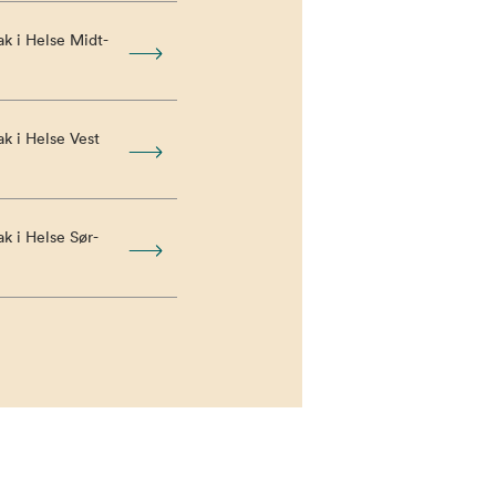
k i Helse Midt-
k i Helse Vest
k i Helse Sør-