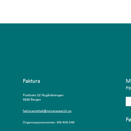
Faktura
M
ny
Postboks 22 Nygårdstangen
5838 Bergen
fakturamottak@norceresearch.no
Fø
Organisasjonsnummer: 919 408 049