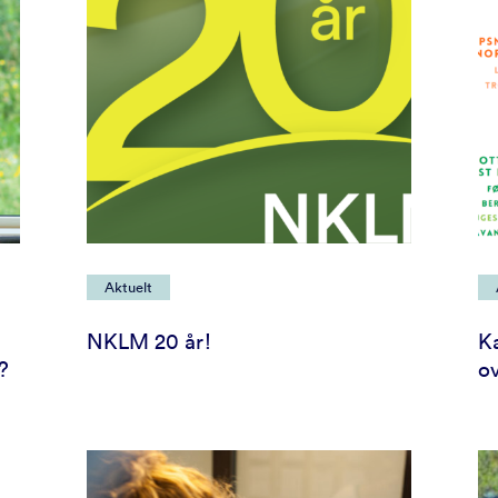
Aktuelt
NKLM 20 år!
K
?
o