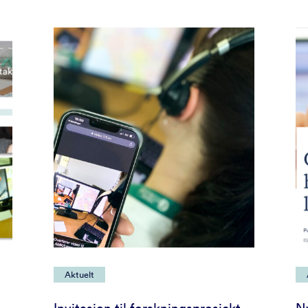
Aktuelt
Invitasjon til forskningsprosjekt
N