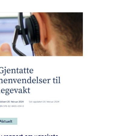
Aktuelt
y rapport om uønskete