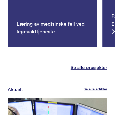
P
Læring av medisinske feil ved
E
legevakttjeneste
(
Se alle prosjekter
Aktuelt
Se alle artikler