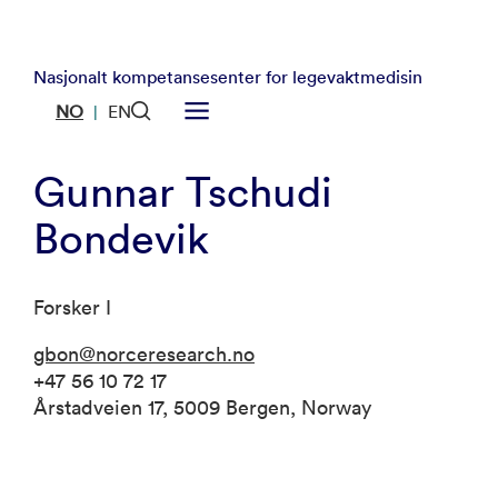
Nasjonalt kompetansesenter for legevaktmedisin
NO
EN
|
Gunnar Tschudi
Bondevik
Forsker I
gbon@norceresearch.no
+47 56 10 72 17
Årstadveien 17, 5009 Bergen, Norway