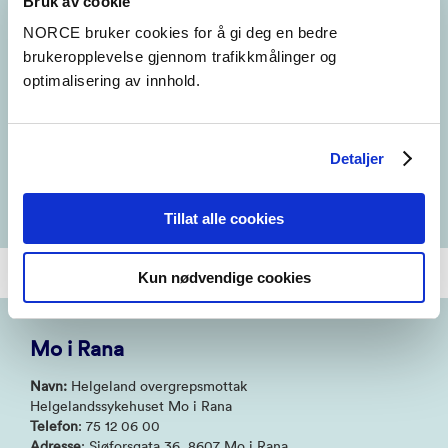
Bruk av cookie
Adm. ansvarlig:
Morten Bjelland
Med. faglig ansvarlig:
Cecilie Sture
NORCE bruker cookies for å gi deg en bedre
Epost
:
brukeropplevelse gjennom trafikkmålinger og
Cecilie.Sture@finnmarkssykehuset.no
optimalisering av innhold.
Morten.Andreas.Ramstad.Bjelland@finnmarkssykehuset.no
Detaljer
Hjemmeside
Tillat alle cookies
Kun nødvendige cookies
Mo i Rana
Navn:
Helgeland overgrepsmottak
Helgelandssykehuset Mo i Rana
Telefon
: 75 12 06 00
Adresse
: Sjøforsgata 36, 8607 Mo i Rana