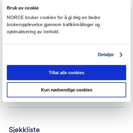
Hanne Fosheim
Bruk av cookie
Stabskoordinator - Bergen
NORCE bruker cookies for å gi deg en bedre
hafo@norceresearch.no
brukeropplevelse gjennom trafikkmålinger og
+47 56 10 72 25
optimalisering av innhold.
+47 98 47 27 31
Detaljer
Praktisk veiledning
Tillat alle cookies
Praktisk veiledning for elektronisk
PDF
Kun nødvendige cookies
brukerundersøkelse
Sjekkliste