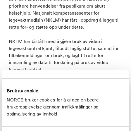
prioritere henvendelser fra publikum om akutt
helsehjelp. Nasjonalt kompetansesenter for
legevaktmedisin (NKLM) har fått i oppdrag å legge til
rette for- og støtte opp under dette.
NKLM har bistått med å gjøre bruk av video i
legevaktsentral kjent, tilbudt faglig støtte, samlet inn
tilbakemeldinger om bruk, og lagt til rette for
innsamling av data til forskning på bruk av video i
legevaktsentral.
Bruk av videoverktøy har blitt formidlet via
konferanser, nettkurs og i beslutningsstøtteverktøy.
Bruk av cookie
Gjennomførte arbeidsmøter med operatører fra ulike
NORCE bruker cookies for å gi deg en bedre
legevaktsentraler viser at tilbakemeldinger fra
brukeropplevelse gjennom trafikkmålinger og
operatører som bruker videoverktøy, i all hovedsak er
optimalisering av innhold.
positive. Spørsmål om operatørenes bruk av video er
lagt inn i Vakttårnprosjektet for å legge til rette for