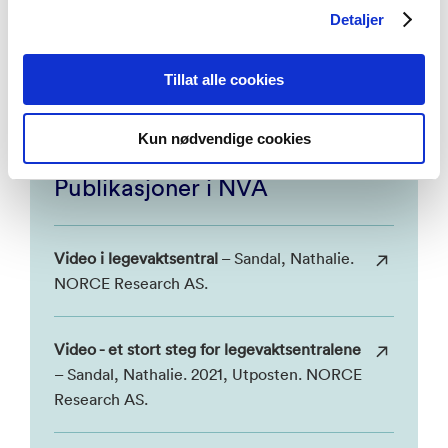
innsamling av data til forskning.
Detaljer
Vil du lese mer om operatørenes erfaringer med bruk
av video i legevaktsentralen,
klikk her.
Tillat alle cookies
Kun nødvendige cookies
Publikasjoner i NVA
Video i legevaktsentral
– Sandal, Nathalie.
NORCE Research AS.
Video - et stort steg for legevaktsentralene
– Sandal, Nathalie. 2021, Utposten. NORCE
Research AS.