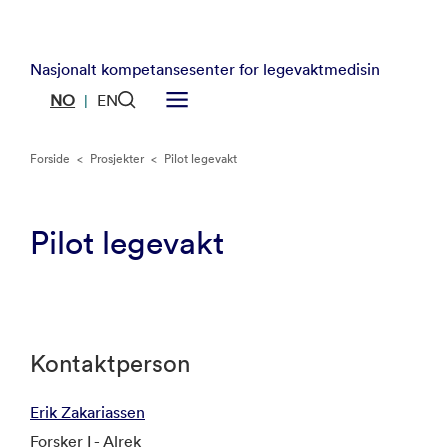
Nasjonalt kompetansesenter for legevaktmedisin
NO
EN
|
Forside
<
Prosjekter
<
Pilot legevakt
Pilot legevakt
Kontaktperson
Erik Zakariassen
Forsker I - Alrek