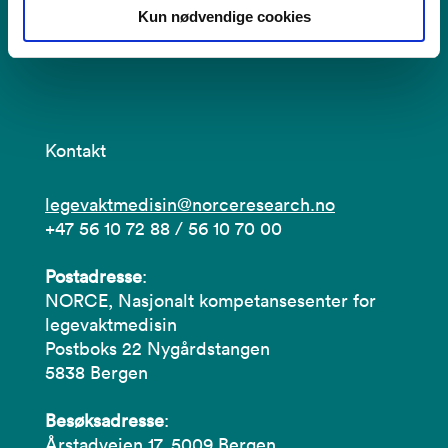
Kun nødvendige cookies
Nasjonalt kompetansesenter
for legevaktmedisin
Kontakt
legevaktmedisin@norceresearch.no
+47 56 10 72 88 / 56 10 70 00
Postadresse
:
NORCE, Nasjonalt kompetansesenter for
legevaktmedisin
Postboks 22 Nygårdstangen
5838 Bergen
Besøksadresse
:
Årstadveien 17, 5009 Bergen