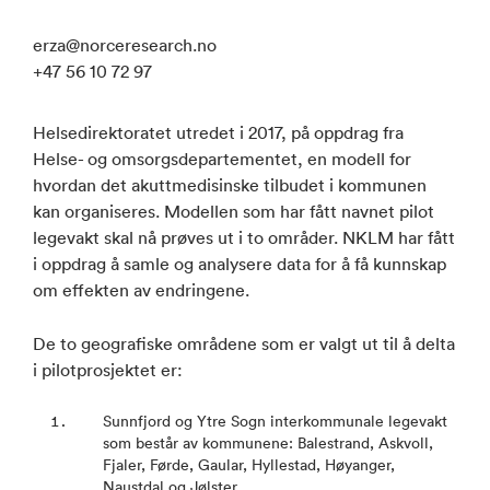
erza@norceresearch.no
+47 56 10 72 97
Helsedirektoratet utredet i 2017, på oppdrag fra
Helse- og omsorgsdepartementet, en modell for
hvordan det akuttmedisinske tilbudet i kommunen
kan organiseres. Modellen som har fått navnet pilot
legevakt skal nå prøves ut i to områder. NKLM har fått
i oppdrag å samle og analysere data for å få kunnskap
om effekten av endringene.
De to geografiske områdene som er valgt ut til å delta
i pilotprosjektet er:
Sunnfjord og Ytre Sogn interkommunale legevakt
som består av kommunene: Balestrand, Askvoll,
Fjaler, Førde, Gaular, Hyllestad, Høyanger,
Naustdal og Jølster