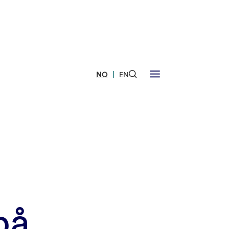
|
NO
EN
på