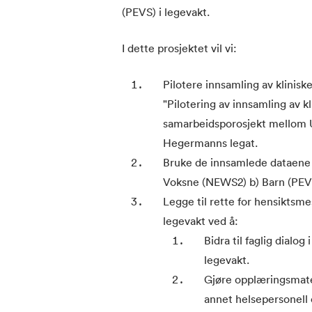
(PEVS) i legevakt.
I dette prosjektet vil vi:
Pilotere innsamling av klinisk
"Pilotering av innsamling av k
samarbeidsporosjekt mellom 
Hegermanns legat.
Bruke de innsamlede dataene ti
Voksne (NEWS2) b) Barn (PE
Legge til rette for hensiktsmes
legevakt ved å:
Bidra til faglig dialo
legevakt.
Gjøre opplæringsmateri
annet helsepersonell