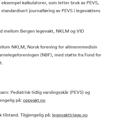
r eksempel kalkulatorer, som letter bruk av PEVS,
g standardisert journalføring av PEVS i legevaktens
beid mellom Bergen legevakt, NKLM og VID
mellom NKLM, Norsk forening for allmennmedisin
arnelegeforeningen (NBF), med støtte fra Fond for
t.
rn: Pediatrisk tidlig varslingsskår (PEVS) og
jengelig på:
oppvakt.no
 tilstand. Tilgjengelig på:
legevakttriage.no