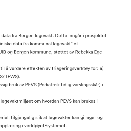
e data fra Bergen legevakt. Dette inngår i prosjektet
liniske data fra kommunal legevakt" et
UiB og Bergen kommune, støttet av Rebekka Ege
l å vurdere effekten av triageringsverktøy for: a)
VS/TEWS).
sig bruk av PEVS (Pediatrisk tidlig varslingsskår) i
g i legevaktmiljøet om hvordan PEVS kan brukes i
ell tilgjengelig slik at legevakter kan gi leger og
 opplæring i verktøyet/systemet.