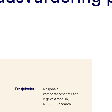
t
Prosjekteier
Nasjonalt
kompetansesenter for
legevaktmedisn,
NORCE Research