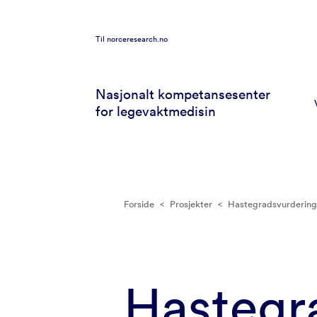
Til
norceresearch.no
Nasjonalt kompetansesenter
for legevaktmedisin
Forside
<
Prosjekter
<
Hastegradsvurdering
Hastegr