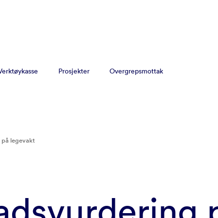
Verktøykasse
Prosjekter
Overgrepsmottak
 på legevakt
adsvurdering 