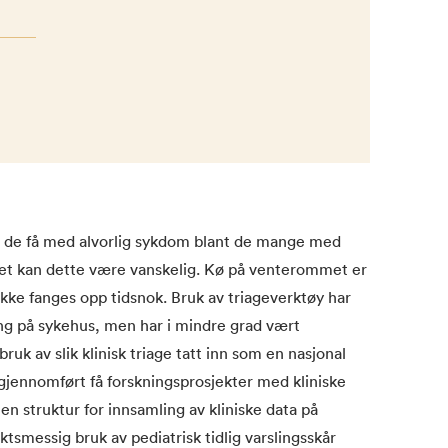
pp de få med alvorlig sykdom blant de mange med
pet kan dette være vanskelig. Kø på venterommet er
g ikke fanges opp tidsnok. Bruk av triageverktøy har
ring på sykehus, men har i mindre grad vært
ruk av slik klinisk triage tatt inn som en nasjonal
r gjennomført få forskningsprosjekter med kliniske
 en struktur for innsamling av kliniske data på
iktsmessig bruk av pediatrisk tidlig varslingsskår