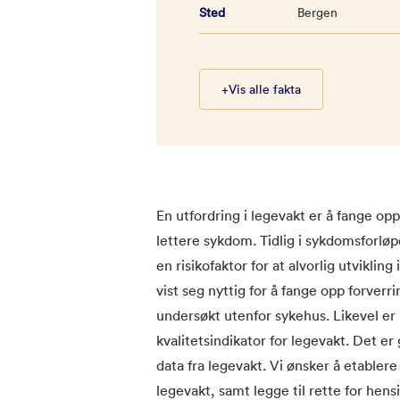
Sted
Bergen
+
Vis alle fakta
En utfordring i legevakt er å fange o
lettere sykdom. Tidlig i sykdomsforlø
en risikofaktor for at alvorlig utviklin
vist seg nyttig for å fange opp forver
undersøkt utenfor sykehus. Likevel er b
kvalitetsindikator for legevakt. Det e
data fra legevakt. Vi ønsker å etablere
legevakt, samt legge til rette for hens