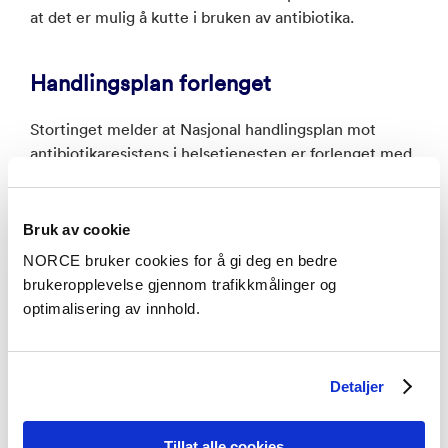
at det er mulig å kutte i bruken av antibiotika.
Handlingsplan forlenget
Stortinget melder at Nasjonal handlingsplan mot
antibiotikaresistens i helsetjenesten er forlenget med
ett år, ut 2021.
Bruk av cookie
NORCE bruker cookies for å gi deg en bedre
Antibiotikaresistens er i dag en
brukeropplevelse gjennom trafikkmålinger og
av de største utfordringene i
optimalisering av innhold.
moderne medisin, både
nasjonalt og internasjonalt.
Detaljer
Nasjonal handlingsplan mot
antibiotikaresistens i
Tillat alle cookies