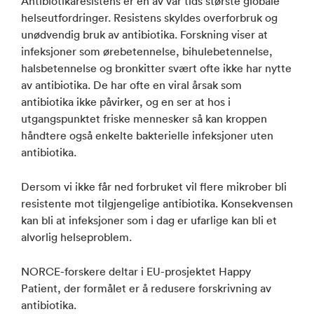
Antibiotikaresistens er en av vår tids største globale
helseutfordringer. Resistens skyldes overforbruk og
unødvendig bruk av antibiotika. Forskning viser at
infeksjoner som ørebetennelse, bihulebetennelse,
halsbetennelse og bronkitter svært ofte ikke har nytte
av antibiotika. De har ofte en viral årsak som
antibiotika ikke påvirker, og en ser at hos i
utgangspunktet friske mennesker så kan kroppen
håndtere også enkelte bakterielle infeksjoner uten
antibiotika.
Dersom vi ikke får ned forbruket vil flere mikrober bli
resistente mot tilgjengelige antibiotika. Konsekvensen
kan bli at infeksjoner som i dag er ufarlige kan bli et
alvorlig helseproblem.
NORCE-forskere deltar i EU-prosjektet Happy
Patient, der formålet er å redusere forskrivning av
antibiotika.