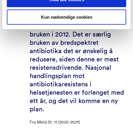
helsetjenesten har satt mål om
30 prosent reduksjon i bruk av
antibiotika innen utgangen av
Kun nødvendige cookies
2020, sammenlignet med
bruken i 2012. Det er særlig
bruken av bredspektret
antibiotika det er ønskelig å
redusere, siden denne er mest
resistensdrivende. Nasjonal
handlingsplan mot
antibiotikaresistens i
helsetjenesten er forlenget med
ett år, og det vil komme en ny
plan.
Fra Meld.St. 11 (2020-2021)