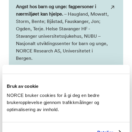
Angst hos barn og unge: fagpersoner i
nærmiljøet kan hjelpe.
– Haugland, Mowatt,
Storm, Bente; Bjåstad, Fauskanger, Jon;
Ogden, Terje. Helse Stavanger HF -
Stavanger universitetssjukehus, NUBU –
Nasjonalt utviklingssenter for barn og unge,
NORCE Research AS, Universitetet i
Bergen.
Angst og angstlidelser hos barn og unge
–
Haugland, Mowatt, Storm, Bente; Bjåstad,
Bruk av cookie
Fauskanger, Jon. Universitetet i Bergen,
NORCE bruker cookies for å gi deg en bedre
NORCE Research AS, Helse Stavanger HF -
brukeropplevelse gjennom trafikkmålinger og
Stavanger universitetssjukehus.
optimalisering av innhold.
Se alle