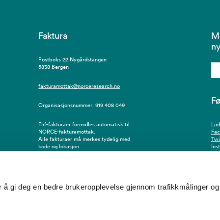
Faktura
M
ny
Postboks 22 Nygårdstangen
5838 Bergen
fakturamottak@norceresearch.no
Fø
Organisasjonsnummer: 919 408 049
Ehf-fakturaer formidles automatisk til
Lin
NORCE-fakturamottak.
Fa
Alle fakturaer må merkes tydelig med
Twi
kode og lokasjon.
Ins
å gi deg en bedre brukeropplevelse gjennom trafikkmålinger og 