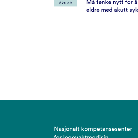
Må tenke nytt for 
Aktuelt
eldre med akutt sy
Nasjonalt kompetansesenter
for legevaktmedisin