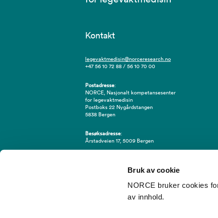
Kontakt
legevaktmedisin@norceresearch.no
+47 56 10 72 88 / 56 10 70 00
Postadresse
:
NORCE, Nasjonalt kompetansesenter
for legevaktmedisin
Postboks 22 Nygårdstangen
5838 Bergen
Besøksadresse
:
Årstadveien 17, 5009 Bergen
Se på Google Maps
Bruk av cookie
NORCE bruker cookies for 
av innhold.