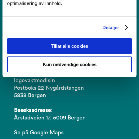
optimalisering av innhold.
Kontakt
Detaljer
legevaktmedisin@norceresearch.no
Tillat alle cookies
+47 56 10 72 88 / 56 10 70 00
Kun nødvendige cookies
Postadresse
:
NORCE, Nasjonalt kompetansesenter for
legevaktmedisin
Postboks 22 Nygårdstangen
5838 Bergen
Besøksadresse
:
Årstadveien 17, 5009 Bergen
Se på Google Maps