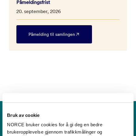
Påmeldingsfrist
20. september, 2026
Påmelding til samlingen
Bruk av cookie
Nasjonalt kompetansesenter
NORCE bruker cookies for å gi deg en bedre
for legevaktmedisin
brukeropplevelse gjennom trafikkmålinger og