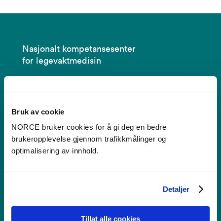
Nasjonalt kompetansesenter
for legevaktmedisin
Kontakt
Bruk av cookie
NORCE bruker cookies for å gi deg en bedre
legevaktmedisin@norceresearch.no
brukeropplevelse gjennom trafikkmålinger og
+47 56 10 72 88 / 56 10 70 00
optimalisering av innhold.
Postadresse
:
NORCE, Nasjonalt kompetansesenter for
Detaljer
legevaktmedisin
Postboks 22 Nygårdstangen
Tillat alle cookies