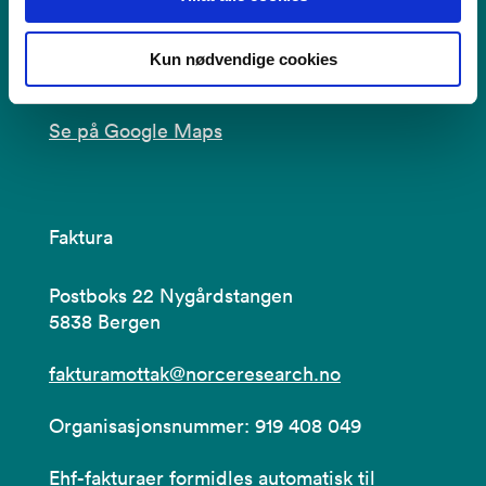
5838 Bergen
Besøksadresse
:
Kun nødvendige cookies
Årstadveien 17, 5009 Bergen
Se på Google Maps
Faktura
Postboks 22 Nygårdstangen
5838 Bergen
fakturamottak@norceresearch.no
Organisasjonsnummer: 919 408 049
Ehf-fakturaer formidles automatisk til