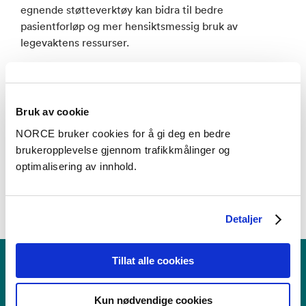
egnende støtteverktøy kan bidra til bedre
pasientforløp og mer hensiktsmessig bruk av
legevaktens ressurser.
Les artikkelen her:
Sykepleiere ved legevaktsentralen
møter pasienter som forventer rask hjelp ved
luftveisinfeksjoner
Bruk av cookie
NORCE bruker cookies for å gi deg en bedre
brukeropplevelse gjennom trafikkmålinger og
optimalisering av innhold.
Detaljer
Tillat alle cookies
Nasjonalt kompetansesenter
Kun nødvendige cookies
for legevaktmedisin