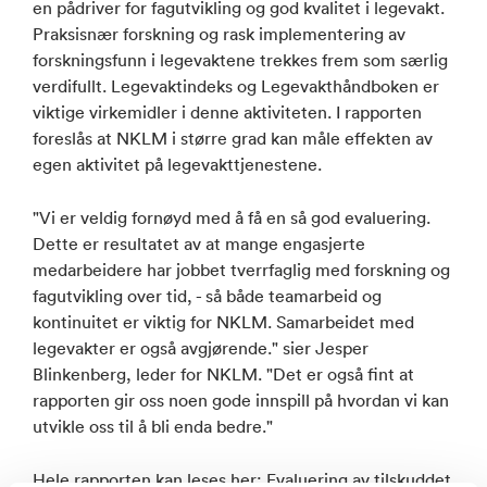
en pådriver for fagutvikling og god kvalitet i legevakt.
Praksisnær forskning og rask implementering av
forskningsfunn i legevaktene trekkes frem som særlig
verdifullt. Legevaktindeks og Legevakthåndboken er
viktige virkemidler i denne aktiviteten. I rapporten
foreslås at NKLM i større grad kan måle effekten av
egen aktivitet på legevakttjenestene.
"Vi er veldig fornøyd med å få en så god evaluering.
Dette er resultatet av at mange engasjerte
medarbeidere har jobbet tverrfaglig med forskning og
fagutvikling over tid, - så både teamarbeid og
kontinuitet er viktig for NKLM. Samarbeidet med
legevakter er også avgjørende." sier Jesper
Blinkenberg, leder for NKLM. "Det er også fint at
rapporten gir oss noen gode innspill på hvordan vi kan
utvikle oss til å bli enda bedre."
Hele rapporten kan leses her:
Evaluering av tilskuddet