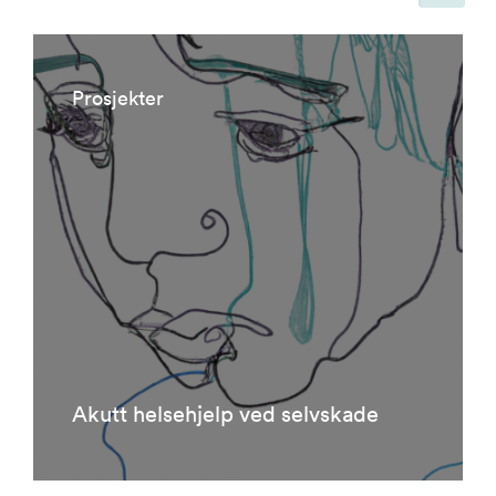
Siden er oppdatert, slik at siden viser alle resultater. Det er 37 resultat
Prosjekter
Akutt helsehjelp ved selvskade