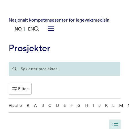
Nasjonalt kompetansesenter for legevaktmedisin
NO
EN
|
Prosjekter
Filter
Vis alle
#
A
B
C
D
E
F
G
H
I
J
K
L
M