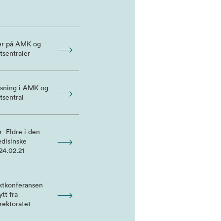
er på AMK og
tsentraler
sning i AMK og
tsentral
- Eldre i den
disinske
24.02.21
ktkonferansen
tt fra
rektoratet