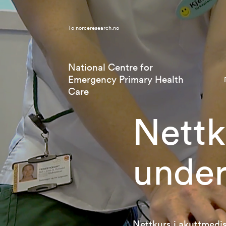
To
norceresearch.no
National Centre for
Emergency Primary Health
Care
Nettk
under
Nettkurs i akuttmedi