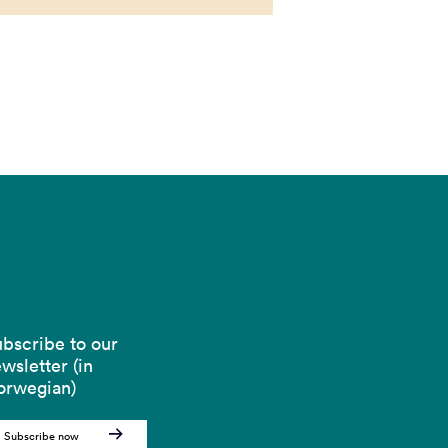
bscribe to our
wsletter (in
orwegian)
Subscribe now