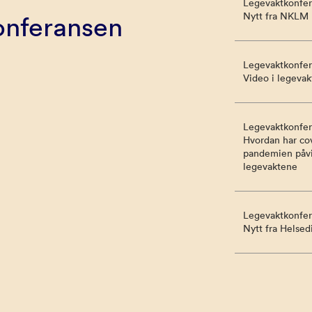
Legevaktkonfer
Nytt fra NKLM
onferansen
Legevaktkonfer
Video i legevak
Legevaktkonfer
Hvordan har co
pandemien påvi
legevaktene
Legevaktkonfer
Nytt fra Helsed