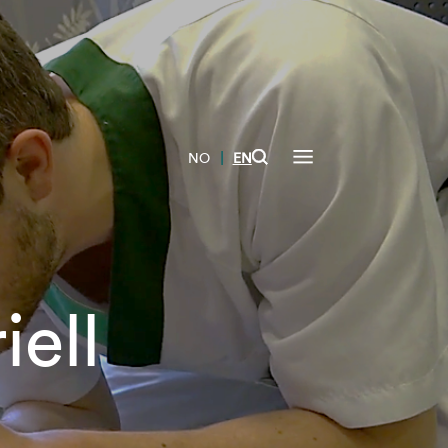
|
NO
EN
ell