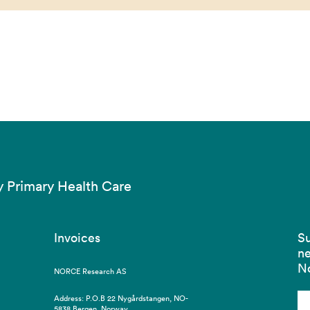
y Primary Health Care
Invoices
Su
ne
N
NORCE Research AS
Address: P.O.B 22 Nygårdstangen, NO-
5838 Bergen, Norway