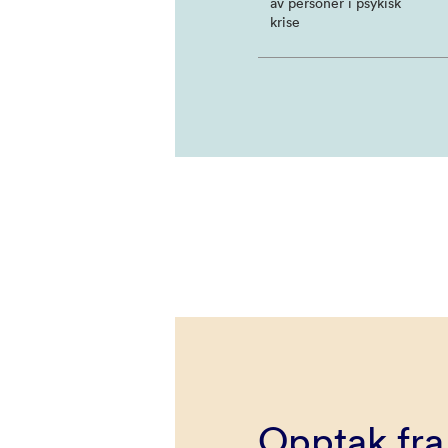
av personer i psykisk
krise
Opptak fra