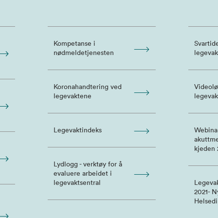
Kompetanse i
Svartid
nødmeldetjenesten
legevak
Koronahandtering ved
Videolø
legevaktene
legevak
Legevaktindeks
Webinar
akuttme
kjeden 
Lydlogg - verktøy for å
evaluere arbeidet i
legevaktsentral
Legeva
2021- Ny
Helsedi