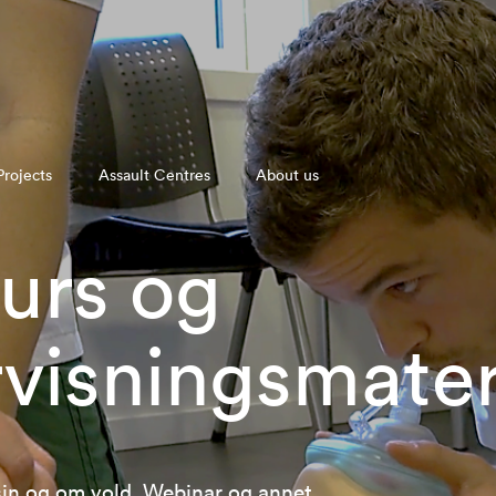
Projects
Assault Centres
About us
urs og
visningsmateri
sin og om vold. Webinar og annet